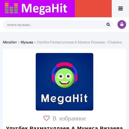
МегаХит
»
Музыка
» Улугбек Рахматуллаев & Муниса Ризаева - Chakana
В избранное
Улугбек Рахматуллаев & Муниса Ризаева