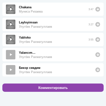
Chakana
3:47
Муниса Ризаева
Layloyimsan
3:27
Улугбек Рахматуллаев
Yabloko
3:55
Улугбек Рахматуллаев
Yalancım…
Улугбек Рахматуллаев
Бекор севдим
Улугбек Рахматуллаев
Комментировать