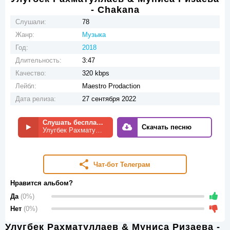
- Chakana
Слушали:
78
Жанр:
Музыка
Год:
2018
Длительность:
3:47
Качество:
320 kbps
Лейбл:
Maestro Prodaction
Дата релиза:
27 сентября 2022
Слушать бесплатно
Скачать песню
Улугбек Рахматуллаев & Муниса Ризаева - Chakana
Чат-бот Телеграм
Нравится альбом?
Да
(0%)
Нет
(0%)
Улугбек Рахматуллаев & Муниса Ризаева -