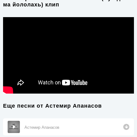
ма йололахь) клип
Еще песни от
Астемир Апанасов
Астемир Апанасов