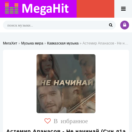
МегаХит
»
Музыка мира
»
Кавказская музыка
» Астемир Апанасов - Не начинай (Сун д1а ма йололахь)
В избранное
Астемир Апанасов - Не начинай (Сун д1а