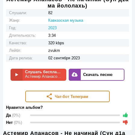
ма йололахь)
Слушали:
82
Жанр:
Кавказская музыка
Год:
2023
Длительность:
3:34
Качество:
320 kbps
Лейбл:
zvukm
Дата релиза:
02 сентября 2023
Слушать бесплатно
Скачать песню
Астемир Апанасов - Не начинай (Сун д1а ма йололахь)
Чат-бот Телеграм
Нравится альбом?
Да
(0%)
Нет
(0%)
Астемир Апанасов - Не начинай (Сун д1а