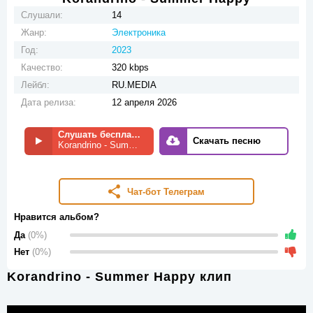
Слушали:
14
Жанр:
Электроника
Год:
2023
Качество:
320 kbps
Лейбл:
RU.MEDIA
Дата релиза:
12 апреля 2026
Слушать бесплатно
Скачать песню
Korandrino - Summer Happy
Чат-бот Телеграм
Нравится альбом?
Да
(0%)
Нет
(0%)
Korandrino - Summer Happy клип