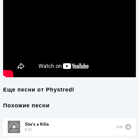
Еще песни от
Phystredl
Похожие песни
She's a Killa
4:00
F.O.