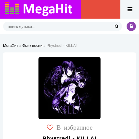
МегаХит
»
Фонк песни
» Phystredl - KILLA!
В избранное
Phystredl - KILLA!