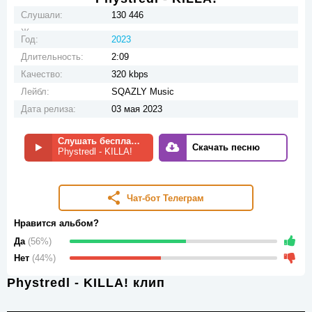
Слушали:
130 446
Жанр:
Год:
2023
Длительность:
2:09
Качество:
320 kbps
Лейбл:
SQAZLY Music
Дата релиза:
03 мая 2023
Слушать бесплатно
Скачать песню
Phystredl - KILLA!
Чат-бот Телеграм
Нравится альбом?
Да
(56%)
Нет
(44%)
Phystredl - KILLA! клип